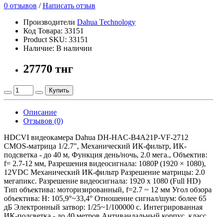
0 отзывов
/
Написать отзыв
Производители
Dahua Technology
Код Товара: 33151
Product SKU: 33151
Наличие: В наличии
27770 тнг
Купить
Описание
Отзывов (0)
HDCVI видеокамера Dahua DH-HAC-B4A21P-VF-2712
CMOS-матрица 1/2.7", Механический ИК-фильтр, ИК-
подсветка - до 40 м, Функция день/ночь, 2.0 мега., Объектив:
f= 2.7-12 мм, Разрешения видеосигнала: 1080P (1920 × 1080),
12VDC Механический ИК-фильтр Разрешение матрицы: 2.0
мегапикс. Разрешение видеосигнала: 1920 x 1080 (Full HD)
Тип объектива: моторизированный, f=2.7 ~ 12 мм Угол обзора
объектива: Н: 105,9°~33,4° Отношение сигнал/шум: более 65
дБ Электронный затвор: 1/25~1/100000 с. Интегрированная
ИК-подсветка - до 40 метров Антивандальный корпус, класс